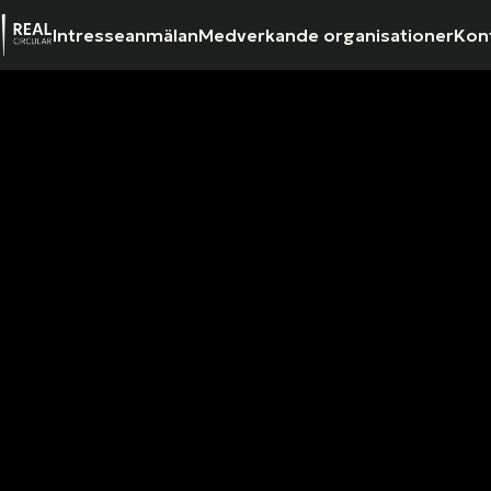
Intresseanmälan
Medverkande organisationer
Kon